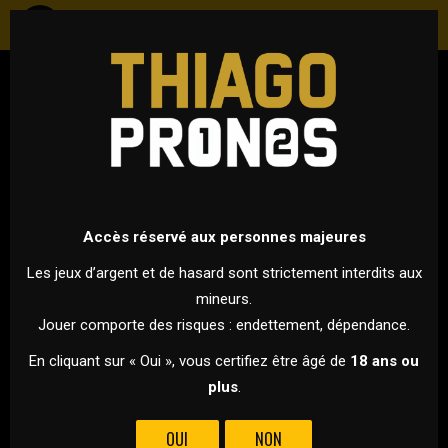
FOOTBALL
ANGLETERRE - PREMIER LEAGUE
15 SEPTEMBRE 2024 À 17H30
VS
Accès réservé aux personnes majeures
Les jeux d’argent et de hasard sont strictement interdits aux
mineurs.
WOLVES
NEWCASTLE
Jouer comporte des risques : endettement, dépendance.
EN CLÔTURE DE CETTE 4ÈME JOURNÉE DE PREMIER LEAGUE,
En cliquant sur « Oui », vous certifiez être âgé de
18 ans ou
WOLVES REÇOIT NEWCASTLE !
plus
.
Pour ce dernier match de cette journée de Premier League,
OUI
NON