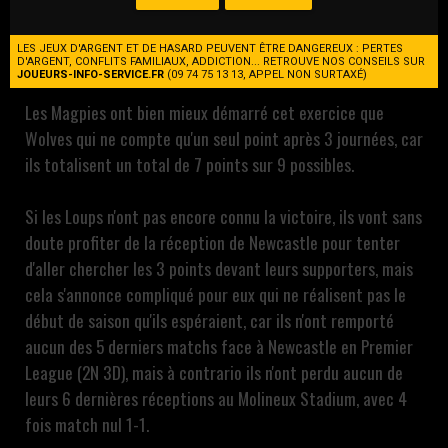
Wolves qui est toujours à la recherche de sa 1ère victoire
de la saison aura encore fort à faire ce week-end avec la
LES JEUX D'ARGENT ET DE HASARD PEUVENT ÊTRE DANGEREUX : PERTES
réception de Newcastle.
D'ARGENT, CONFLITS FAMILIAUX, ADDICTION... RETROUVE NOS CONSEILS SUR
JOUEURS-INFO-SERVICE.FR
(09 74 75 13 13, APPEL NON SURTAXÉ)
Les Magpies ont bien mieux démarré cet exercice que
Wolves qui ne compte qu'un seul point après 3 journées, car
ils totalisent un total de 7 points sur 9 possibles.
Si les Loups n'ont pas encore connu la victoire, ils vont sans
doute profiter de la réception de Newcastle pour tenter
d'aller chercher les 3 points devant leurs supporters, mais
cela s'annonce compliqué pour eux qui ne réalisent pas le
début de saison qu'ils espéraient, car ils n'ont remporté
aucun des 5 derniers matchs face à Newcastle en Premier
League (2N 3D), mais à contrario ils n'ont perdu aucun de
leurs 6 dernières réceptions au Molineux Stadium, avec 4
fois match nul 1-1.