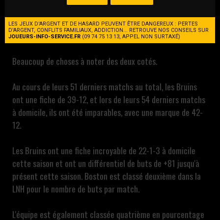
Deux franchises qui retournent sur la glace après quelques
LES JEUX D'ARGENT ET DE HASARD PEUVENT ÊTRE DANGEREUX : PERTES
D'ARGENT, CONFLITS FAMILIAUX, ADDICTION... RETROUVE NOS CONSEILS SUR
jours de repos.
JOUEURS-INFO-SERVICE.FR
(09 74 75 13 13, APPEL NON SURTAXÉ)
Beaucoup de choses à noter des deux cotés.
Au cours de leurs 51 derniers matchs au total, les Bruins
ont une fiche de 39-12, et lors de leurs 54 derniers matchs
à domicile, ils ont été imparables, avec une marque de 42-
12.
Les Bruins ont une fiche incroyable de 22-1-3 à domicile
cette saison et ont un différentiel de buts de +81 jusqu'à
présent cette saison. Boston est classé deuxième dans la
LNH pour le nombre de buts par match.
L'équipe est également classée quatrième en pourcentage