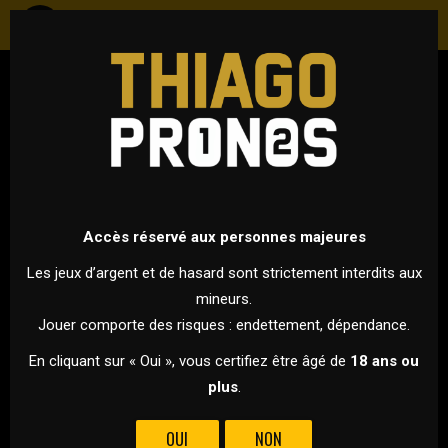
HOCKEY
NHL - SAISON RÉGULIÈRE
11 FÉVRIER 2023 À 21H30
VS
Accès réservé aux personnes majeures
Les jeux d’argent et de hasard sont strictement interdits aux
mineurs.
BOSTON BRUINS
WASHINGTON
Jouer comporte des risques : endettement, dépendance.
CAPITALS
En cliquant sur « Oui », vous certifiez être âgé de
18 ans ou
plus
.
BOSTON REÇOIT LES CAPS
OUI
NON
Les Bruins vont recevoir les Caps sur leur glace.