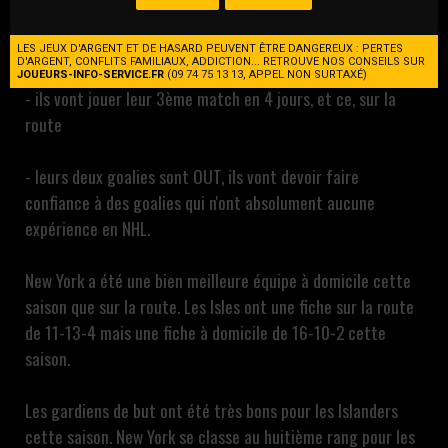
Ottawa va rencontrer deux gros problèmes à mon sens:
LES JEUX D'ARGENT ET DE HASARD PEUVENT ÊTRE DANGEREUX : PERTES
D'ARGENT, CONFLITS FAMILIAUX, ADDICTION... RETROUVE NOS CONSEILS SUR
JOUEURS-INFO-SERVICE.FR
(09 74 75 13 13, APPEL NON SURTAXÉ)
- ils vont jouer leur 3ème match en 4 jours, et ce, sur la
route
- leurs deux goalies sont OUT, ils vont devoir faire
confiance à des goalies qui n'ont absolument aucune
expérience en NHL.
New York a été une bien meilleure équipe à domicile cette
saison que sur la route. Les Isles ont une fiche sur la route
de 11-13-4 mais une fiche à domicile de 16-10-2 cette
saison.
Les gardiens de but ont été très bons pour les Islanders
cette saison. New York se classe au huitième rang pour les