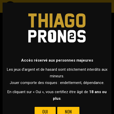
HOCKEY
NHL - SAISON RÉGULIÈRE
15 FÉVRIER 2023 À 01H30
VS
Accès réservé aux personnes majeures
Les jeux d’argent et de hasard sont strictement interdits aux
mineurs.
NEW YORK
OTTAWA SENATORS
Jouer comporte des risques : endettement, dépendance.
ISLANDERS
En cliquant sur « Oui », vous certifiez être âgé de
18 ans ou
plus
.
LES ISLANDERS REÇOIVENT OTTAWA
OUI
NON
Les Isles reçoivent ottawa sur leur glace.