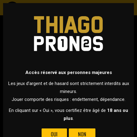
HOCKEY
NHL - SAISON RÉGULIÈRE
9 FÉVRIER 2023 À 02H00
VS
Accès réservé aux personnes majeures
Les jeux d’argent et de hasard sont strictement interdits aux
mineurs.
NEW YORK RANGERS
VANCOUVER
Jouer comporte des risques : endettement, dépendance.
CANUCKS
En cliquant sur « Oui », vous certifiez être âgé de
18 ans ou
plus
.
LES RANGERS REÇOIVENT VANCOUVER
OUI
NON
Les rags vont recevoir Vancouver sur leur glace.