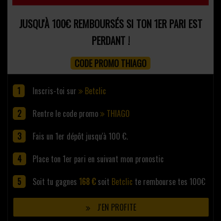
JUSQU'À 100€ REMBOURSÉS SI TON 1ER PARI EST
PERDANT !
CODE PROMO THIAGO
Inscris-toi sur
Betclic
Rentre le code promo
THIAGO
Fais un 1er dépôt jusqu'à 100 €.
Place ton 1er pari en suivant mon pronostic
Soit tu gagnes
168 €
soit
Betclic
te rembourse tes 100€
J'EN PROFITE