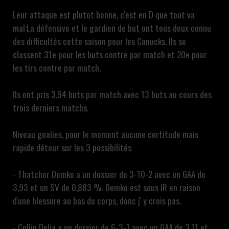
Leur attaque est plutot bonne, c'est en D que tout va
mal:La défensive et le gardien de but ont tous deux connu
des difficultés cette saison pour les Canucks. Ils se
classent 31e pour les buts contre par match et 20e pour
les tirs contre par match.
Ils ont pris 3,94 buts par match avec 13 buts au cours des
trois derniers matchs.
Niveau goalies, pour le moment aucune certitude mais
rapide détour sur les 3 possibilités:
- Thatcher Demko a un dossier de 3-10-2 avec un GAA de
3,93 et ​​un SV de 0,883 %. Demko est sous IR en raison
d'une blessure au bas du corps, donc j' y crois pas.
- Collin Delia a un dossier de 6-3-1 avec un GAA de 3,11 et