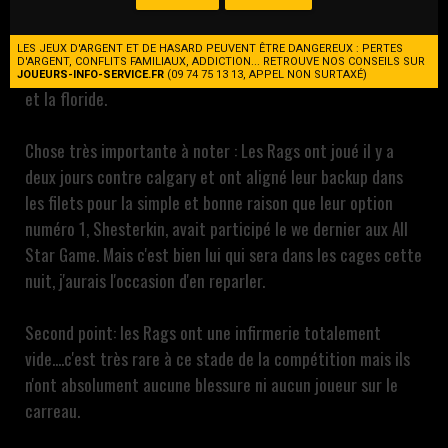
Les 3 derniers matchs à la maison des Rangers se sont
LES JEUX D'ARGENT ET DE HASARD PEUVENT ÊTRE DANGEREUX : PERTES
D'ARGENT, CONFLITS FAMILIAUX, ADDICTION... RETROUVE NOS CONSEILS SUR
soldés par 3 victoires contre 3 gros clients : vegas, calgary
JOUEURS-INFO-SERVICE.FR
(09 74 75 13 13, APPEL NON SURTAXÉ)
et la floride.
Chose très importante à noter : Les Rags ont joué il y a
deux jours contre calgary et ont aligné leur backup dans
les filets pour la simple et bonne raison que leur option
numéro 1, Shesterkin, avait participé le we dernier aux All
Star Game. Mais c'est bien lui qui sera dans les cages cette
nuit, j'aurais l'occasion d'en reparler.
Second point: les Rags ont une infirmerie totalement
vide....c'est très rare à ce stade de la compétition mais ils
n'ont absolument aucune blessure ni aucun joueur sur le
carreau.