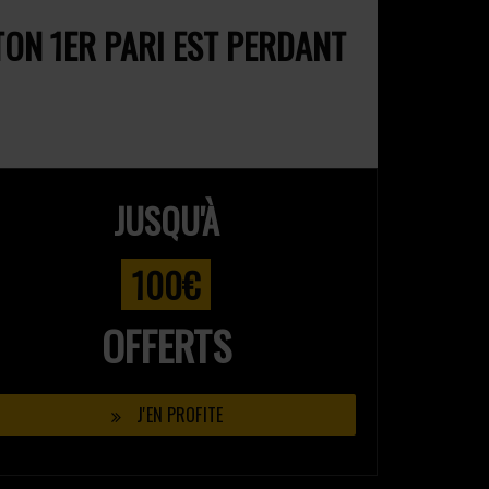
TON 1ER PARI EST PERDANT
JUSQU'À
100€
OFFERTS
J'EN PROFITE