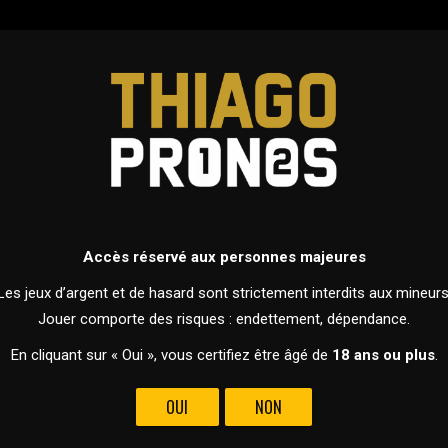
ERS
PRONOSTICS
DEVENIR MEMBRE
HOCKEY
NHL - SAISON RÉGULIÈRE
Accès réservé aux personnes majeures
26 FÉVRIER 2023 À 01H00
Les jeux d’argent et de hasard sont strictement interdits aux mineurs
Jouer comporte des risques : endettement, dépendance.
En cliquant sur « Oui », vous certifiez être âgé de
18 ans ou plus
.
OUI
NON
VS