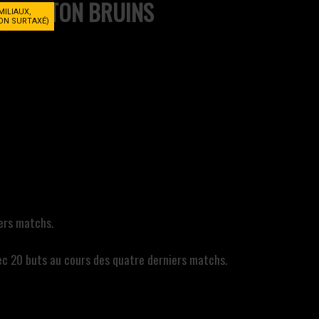
BOSTON BRUINS
MILIAUX,
NON SURTAXÉ)
iers matchs.
ec 20 buts au cours des quatre derniers matchs.