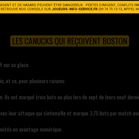
KS
ARGENT ET DE HASARD PEUVENT ÊTRE DANGEREUX : PERTES D'ARGENT, CONFLITS FA
. RETROUVE NOS CONSEILS SUR
JOUEURS-INFO-SERVICE.FR
(09 74 75 13 13, APPEL 
LES CANUCKS QUI REÇOIVENT BOSTON
 sur sa glace.
, et ce, pour plusieurs raisons:
. Ils ont marqué trois buts ou plus lors de sept de leurs neuf dern
vec leur attaque qui s'intensifie et marque 3,75 buts par match av
unités en avantage numérique.