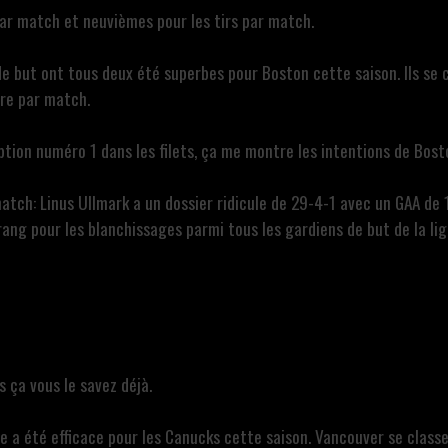
par match et neuvièmes pour les tirs par match.
 de but ont tous deux été superbes pour Boston cette saison. Ils se
tre par match.
'option numéro 1 dans les filets, ça me montre les intentions de Bos
atch: Linus Ullmark a un dossier ridicule de 29-4-1 avec un GAA de 
ng pour les blanchissages parmi tous les gardiens de but de la lig
s ça vous le savez déjà.
ue a été efficace pour les Canucks cette saison. Vancouver se class