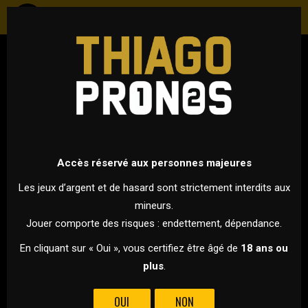
HOCKEY
NHL - SAISON RÉGULIÈRE
19 NOVEMBRE 2022 À 04H00
VS
Accès réservé aux personnes majeures
Les jeux d’argent et de hasard sont strictement interdits aux
mineurs.
VANCOUVER
LOS ANGELES KINGS
Jouer comporte des risques : endettement, dépendance.
CANUCKS
En cliquant sur « Oui », vous certifiez être âgé de
18 ans ou
plus
.
LES CANUCKS REÇOIVENT LES KINGS
OUI
NON
Le seul match de cette nuit va opposer les canucks aux