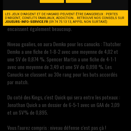
Kings. Et je peux d'ores et déjà vous dire qu'on est sur un
match à haut scoring, il devrait y avoir du pion, ce sont
LES JEUX D'ARGENT ET DE HASARD PEUVENT ÊTRE DANGEREUX : PERTES
D'ARGENT, CONFLITS FAMILIAUX, ADDICTION... RETROUVE NOS CONSEILS SUR
deux franchises qui scorent énormément mais qui
JOUEURS-INFO-SERVICE.FR
(09 74 75 13 13, APPEL NON SURTAXÉ)
encaissent également beaucoup.
Niveau goalies, on aura Demko pour les canucks : Thatcher
Demko a une fiche de 1-8-2 avec une moyenne de 4,02 et
une SV de 0,874 %. Spencer Martin a une fiche de 4-1-1
avec une moyenne de 3,49 et une SV de 0,898 %. Les
Canucks se classent au 30e rang pour les buts accordés
par match.
Du coté des Kings, c'est Quick qui sera entre les poteaux :
Jonathan Quick a un dossier de 6-5-1 avec un GAA de 3,09
et un SV% de 0,895.
Vous l'aurez compris : niveau défense c'est pas çà !