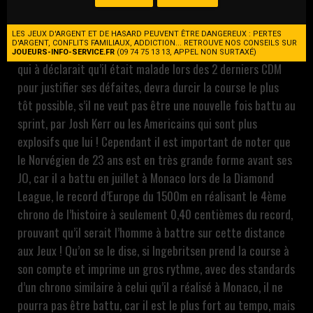
leur rivalité va se trancher ! Ingebrigtsen qui a perdu les
deux derniers les 2 derniers championnats du monde, fait
LES JEUX D'ARGENT ET DE HASARD PEUVENT ÊTRE DANGEREUX : PERTES
D'ARGENT, CONFLITS FAMILIAUX, ADDICTION... RETROUVE NOS CONSEILS SUR
une nouvelle fois office de favori ce soir. Mais ce dernier
JOUEURS-INFO-SERVICE.FR
(09 74 75 13 13, APPEL NON SURTAXÉ)
qui à déclarait qu’il était malade lors des 2 derniers CDM
pour justifier ses défaites, devra durcir la course le plus
tôt possible, s’il ne veut pas être une nouvelle fois battu au
sprint, par Josh Kerr ou les Americains qui sont plus
explosifs que lui ! Cependant il est important de noter que
le Norvégien de 23 ans est en très grande forme avant ses
JO, car il a battu en juillet à Monaco lors de la Diamond
League, le record d’Europe du 1500m en réalisant le 4ème
chrono de l’histoire à seulement 0,40 centièmes du record,
prouvant qu’il serait l’homme à battre sur cette distance
aux Jeux ! Qu’on se le dise, si Ingebritsen prend la course à
son compte et imprime un gros rythme, avec des standards
d’un chrono similaire à celui qu’il a réalisé à Monaco, il ne
pourra pas être battu, car il est le plus fort au tempo, mais