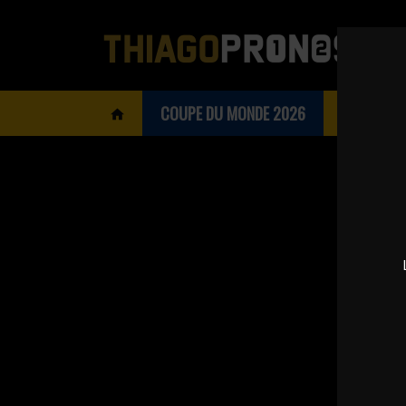
COUPE DU MONDE 2026
BOOKMAK