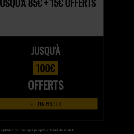
USQU'À 85€ + 15€ OFFERTS
JUSQU'À
100€
OFFERTS
J'EN PROFITE
usceptibles de changer jusqu'au début du match.