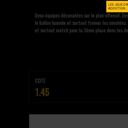
LES JEUX D'
ADDICTION..
Deux équipes décevantes sur le plan offensif. Des
le ballon humide et surtout freiner les envolées
et surtout match pour la 3ème place donc les deu
COTE
1.45