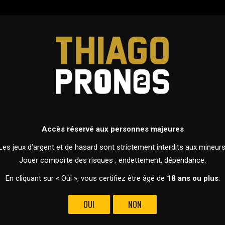
ERS
PRONOSTICS
DEVENIR MEMBRE
RUGBY À XV
COUPE DU MONDE - CDM RUGBY 2023
Accès réservé aux personnes majeures
27 OCTOBRE 2023 À 21H00
Les jeux d’argent et de hasard sont strictement interdits aux mineurs
ARGENTINE - ANGLETERRE
Jouer comporte des risques : endettement, dépendance.
En cliquant sur « Oui », vous certifiez être âgé de
18 ans ou plus
.
OUI
NON
MATCH POUR LA 3ÈME PLACE !