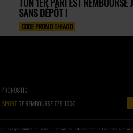
TON 1ER PARI EST REMBOURSÉ J
SANS DÉPÔT !
CODE PROMO THIAGO
N PRONOSTIC
S SPORT
TE REMBOURSE TES 100€
ager la responsabilité de l'auteur quant aux résultats des matchs. Les cotes sont s