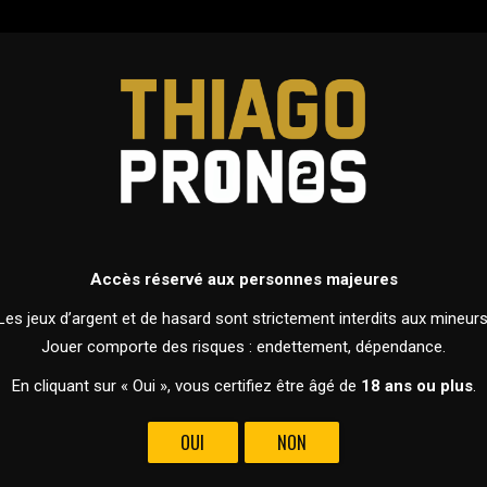
ERS
PRONOSTICS
DEVENIR MEMBRE
TENNIS
ATP 500 - VIENNE
Accès réservé aux personnes majeures
20 OCTOBRE 2025 À 15H30
Les jeux d’argent et de hasard sont strictement interdits aux mineurs
Jouer comporte des risques : endettement, dépendance.
En cliquant sur « Oui », vous certifiez être âgé de
18 ans ou plus
.
OUI
NON
VS