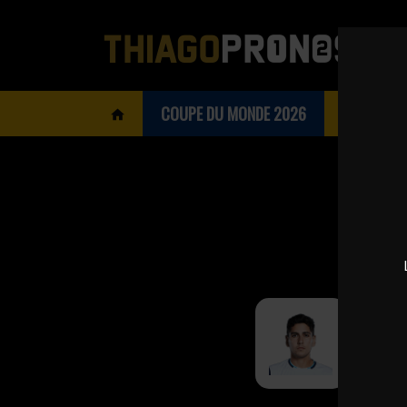
COUPE DU MONDE 2026
BOOKMAK