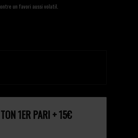
ntre un favori aussi volatil.
ON 1ER PARI + 15€