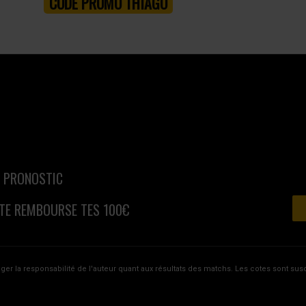
CODE PROMO THIAGO
N PRONOSTIC
TE REMBOURSE TES 100€
ager la responsabilité de l'auteur quant aux résultats des matchs. Les cotes sont s