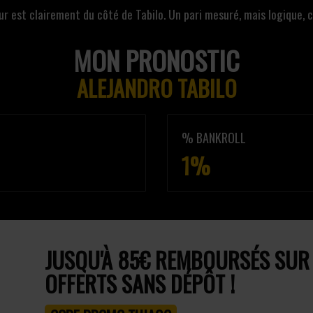
ur est clairement du côté de Tabilo. Un pari mesuré, mais logique, co
MON PRONOSTIC
ALEJANDRO TABILO
% BANKROLL
1%
JUSQU'À 85€ REMBOURSÉS SUR T
OFFERTS SANS DÉPÔT !