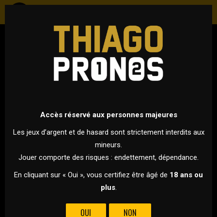
TENNIS
ATP - GRAND CHELEM - OPEN D'AUSTRALIE 2026
18 JANVIER 2026 À 05H30
VS
Accès réservé aux personnes majeures
Les jeux d’argent et de hasard sont strictement interdits aux
mineurs.
ALEXANDER BLOCKX
JAIME FARIA
Jouer comporte des risques : endettement, dépendance.
POUR CE 1ER TOUR DE L’OPEN D’AUSTRALIE, ALEXANDER
En cliquant sur « Oui », vous certifiez être âgé de
18 ans ou
BLOCKX AFFRONTE JAIME FARIA !
plus
.
positionnement actuel du marché semble largement
OUI
NON