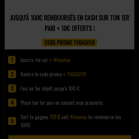
JUSQU'À 100€ REMBOURSÉS EN CASH SUR TON 1ER
PARI + 10€ OFFERTS !
CODE PROMO THIAGO10
Inscris-toi sur
Winamax
Rentre le code promo
THIAGO10
Fais un 1er dépôt jusqu'à 100 €.
Place ton 1er pari en suivant mon pronostic
Soit tu gagnes
172 €
soit
Winamax
te rembourse tes
100€