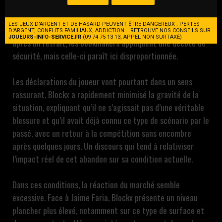
influencé par l’abandon récent d’Alexander Blockx en
qualifications. Sans cet épisode, il est difficile d’imaginer le
LES JEUX D'ARGENT ET DE HASARD PEUVENT ÊTRE DANGEREUX : PERTES
Belge proposé à une cote aussi élevée. Comme souvent
D'ARGENT, CONFLITS FAMILIAUX, ADDICTION... RETROUVE NOS CONSEILS SUR
JOUEURS-INFO-SERVICE.FR
(09 74 75 13 13, APPEL NON SURTAXÉ)
après un retrait, les bookmakers appliquent une décote de
sécurité, mais celle-ci paraît ici disproportionnée.
Les déclarations du joueur vont pourtant dans un sens
rassurant. Blockx a rapidement minimisé la gravité de la
situation, expliquant qu’il ne s’agissait pas d’une véritable
blessure et qu’il avait déjà connu ce type de scénario par le
passé, avec un retour à la compétition sans encombre
après quelques jours. Un discours qui tend à relativiser
l’impact réel de cet abandon sur sa condition actuelle.
Dans ces conditions, la réaction du marché semble
excessive. Face à Jaime Faria, Blockx présente un niveau
plancher plus élevé, notamment sur ce type de surface et