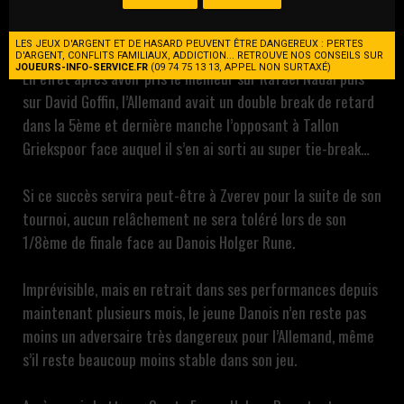
favoris de Roland Garros après son titre à Rome, Alexander
Zverev est un miraculé dans cette édition 2024 !
LES JEUX D'ARGENT ET DE HASARD PEUVENT ÊTRE DANGEREUX : PERTES
D'ARGENT, CONFLITS FAMILIAUX, ADDICTION... RETROUVE NOS CONSEILS SUR
JOUEURS-INFO-SERVICE.FR
(09 74 75 13 13, APPEL NON SURTAXÉ)
En effet après avoir pris le meilleur sur Rafael Nadal puis
sur David Goffin, l’Allemand avait un double break de retard
dans la 5ème et dernière manche l’opposant à Tallon
Griekspoor face auquel il s’en ai sorti au super tie-break…
Si ce succès servira peut-être à Zverev pour la suite de son
tournoi, aucun relâchement ne sera toléré lors de son
1/8ème de finale face au Danois Holger Rune.
Imprévisible, mais en retrait dans ses performances depuis
maintenant plusieurs mois, le jeune Danois n’en reste pas
moins un adversaire très dangereux pour l’Allemand, même
s’il reste beaucoup moins stable dans son jeu.