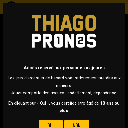
TENNIS
ATP - GRAND CHELEM - ROLAND GARROS 2024
3 JUIN 2024 À 21H00
VS
Accès réservé aux personnes majeures
Les jeux d’argent et de hasard sont strictement interdits aux
mineurs.
ALEXANDER ZVEREV
HOLGER RUNE
Jouer comporte des risques : endettement, dépendance.
ALEXANDER ZVEREV ET HOLGER RUNE S’AFFRONTENT POUR UNE
En cliquant sur « Oui », vous certifiez être âgé de
18 ans ou
PLACE EN 1/4 DE FINALE DE ROLAND GARROS !
plus
.
Annoncé par beaucoup de spécialistes, comme l’un des
OUI
NON