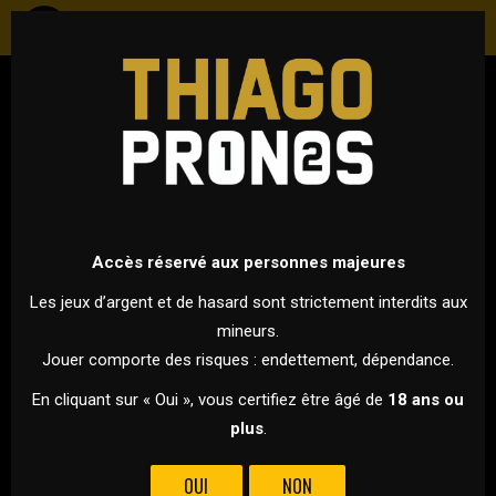
TENNIS
ATP 500 - HALLE
23 JUIN 2023 À 13H30
VS
Accès réservé aux personnes majeures
Les jeux d’argent et de hasard sont strictement interdits aux
mineurs.
ALEXANDER ZVEREV
NICOLAS JARRY
Jouer comporte des risques : endettement, dépendance.
ALEXANDER ZVEREV AFFRONTE NICOLAS JARRY POUR UNE
En cliquant sur « Oui », vous certifiez être âgé de
18 ans ou
PLACE DANS LE DERNIER CARRÉ DE HALLE !
plus
.
Jarry est entrain de nous pondre une saison masterclass.
OUI
NON