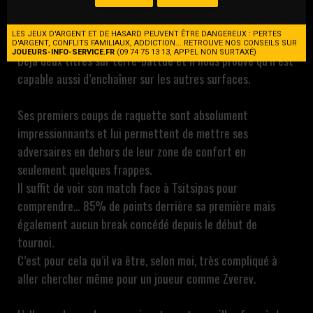
2023 signe vraiment son retour après un passage sur le
circuit challenger à cause de sa suspension pour dopage en
LES JEUX D'ARGENT ET DE HASARD PEUVENT ÊTRE DANGEREUX : PERTES
2020.
D'ARGENT, CONFLITS FAMILIAUX, ADDICTION... RETROUVE NOS CONSEILS SUR
JOUEURS-INFO-SERVICE.FR
(09 74 75 13 13, APPEL NON SURTAXÉ)
Déjà deux titres sur terre-battue et il nous prouve qu’il est
capable aussi d’enchaîner sur les autres surfaces.
Ses premiers coups de raquette sont absolument
impressionnants et lui permettent de mettre ses
adversaires en dehors de leur zone de confort en
seulement quelques frappes.
Il suffit de voir son match face à Tsitsipas pour
comprendre… 85% de points derrière sa première mais
également aucun break concédé depuis le début de
tournoi.
C’est pour cela qu’il va être, selon moi, très compliqué à
aller chercher même pour un joueur comme Zverev.