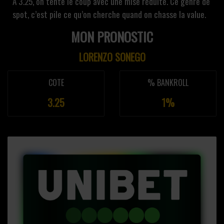
À 3.25, on tente le coup avec une mise réduite. Ce genre de
spot, c’est pile ce qu’on cherche quand on chasse la value.
MON PRONOSTIC
LORENZO SONEGO
COTE
% BANKROLL
3.25
1%