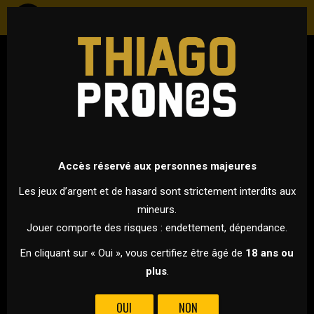
TENNIS
ATP - MASTERS 1000 - MONTRÉAL-TORONTO
1 AOÛT 2025 À 18H30
VS
Accès réservé aux personnes majeures
Les jeux d’argent et de hasard sont strictement interdits aux
mineurs.
ANDREY RUBLEV
LORENZO SONEGO
Jouer comporte des risques : endettement, dépendance.
POUR CE 2ÈME TOUR DU MASTERS 1000 DE TORONTO,
En cliquant sur « Oui », vous certifiez être âgé de
18 ans ou
ANDREY RUBLEV AFFRONTE LORENZO SONEGO !
plus
.
Il est inconstant, oui. Mais justement : Sonego ne s’achète
OUI
NON