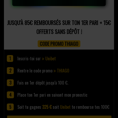
JUSQU'À 85€ REMBOURSÉS SUR TON 1ER PARI + 15€
OFFERTS SANS DÉPÔT !
CODE PROMO THIAGO
Inscris-toi sur
Unibet
Rentre le code promo
THIAGO
Fais un 1er dépôt jusqu'à 100 €.
Place ton 1er pari en suivant mon pronostic
Soit tu gagnes
325 €
soit
Unibet
te rembourse tes 100€