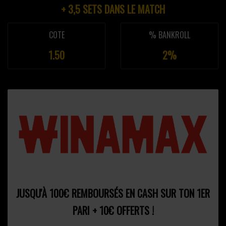
+ 3,5 SETS DANS LE MATCH
COTE
% BANKROLL
1.50
2%
JUSQU'À 100€ REMBOURSÉS EN CASH SUR TON 1ER
PARI + 10€ OFFERTS !