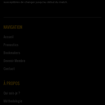
susceptibles de changer jusqu'au début du match.
NAVIGATION
Accueil
Pronostics
Bookmakers
Devenir Membre
Contact
À PROPOS
Qui suis-je ?
Méthodologie