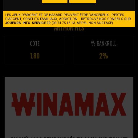
Analyse en cours…
MON PRONOSTIC
LES JEUX D'ARGENT ET DE HASARD PEUVENT ÊTRE DANGEREUX : PERTES
D'ARGENT, CONFLITS FAMILIAUX, ADDICTION... RETROUVE NOS CONSEILS SUR
JOUEURS-INFO-SERVICE.FR
(09 74 75 13 13, APPEL NON SURTAXÉ)
ARTHUR FILS
COTE
% BANKROLL
1.80
2%