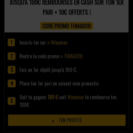
JUSQU'À 100€ REMBOURSÉS EN CASH SUR TON 1ER
PARI + 10€ OFFERTS !
CODE PROMO THIAGO10
Inscris-toi sur
Winamax
Rentre le code promo
THIAGO10
Fais un 1er dépôt jusqu'à 100 €.
Place ton 1er pari en suivant mon pronostic
Soit tu gagnes
180 €
soit
Winamax
te rembourse tes
100€
J'EN PROFITE