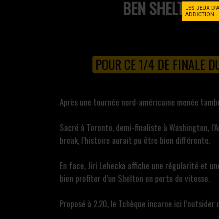
BEN SHELTON
LES JEUX D'
ADDICTION..
POUR CE 1/4 DE FINALE D
Après une tournée nord-américaine menée tambou
Sacré à Toronto, demi-finaliste à Washington, l
break, l’histoire aurait pu être bien différente.
En face, Jiri Lehecka affiche une régularité et u
bien profiter d’un Shelton en perte de vitesse.
Proposé à 2.20, le Tchèque incarne ici l’outsider 