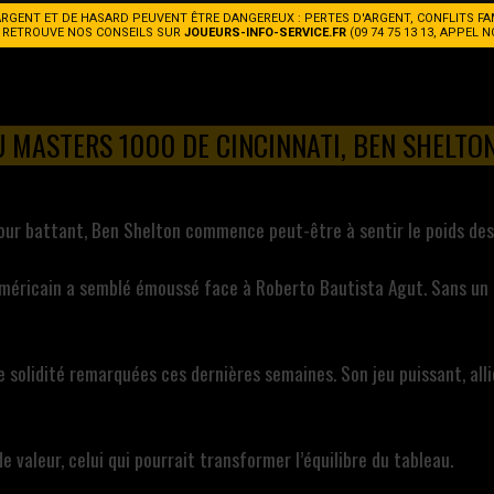
ARGENT ET DE HASARD PEUVENT ÊTRE DANGEREUX : PERTES D'ARGENT, CONFLITS FA
. RETROUVE NOS CONSEILS SUR
JOUEURS-INFO-SERVICE.FR
(09 74 75 13 13, APPEL 
U MASTERS 1000 DE CINCINNATI, BEN SHELTON
r battant, Ben Shelton commence peut-être à sentir le poids des
’Américain a semblé émoussé face à Roberto Bautista Agut. Sans un 
ne solidité remarquées ces dernières semaines. Son jeu puissant, all
de valeur, celui qui pourrait transformer l’équilibre du tableau.