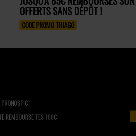
JUSQU'À 85€ REMBOURSÉS SUR T
OFFERTS SANS DÉPÔT !
CODE PROMO THIAGO
N PRONOSTIC
TE REMBOURSE TES 100€