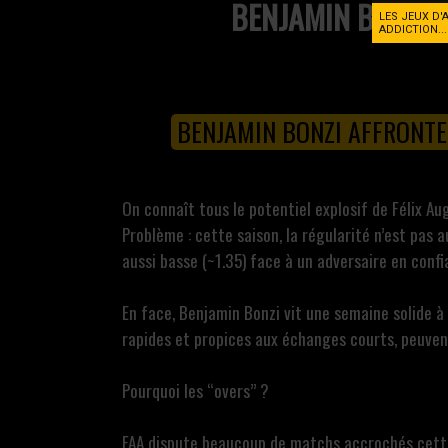
BENJAMIN BONZI
LES JEUX D'
ADDICTION..
BENJAMIN BONZI AFFRONTE 
On connaît tous le potentiel explosif de Félix Aug
Problème : cette saison, la régularité n’est pas a
aussi basse (~1.35) face à un adversaire en confi
En face, Benjamin Bonzi vit une semaine solide à 
rapides et propices aux échanges courts, peuven
Pourquoi les “overs” ?
FAA dispute beaucoup de matchs accrochés cette