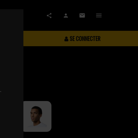
SE CONNECTER
.