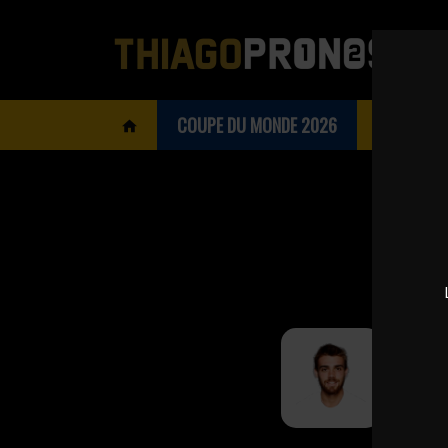
COUPE DU MONDE 2026
BOOKMAK