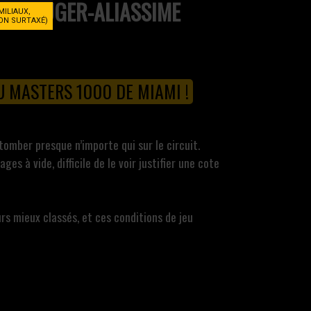
ELIX AUGER-ALIASSIME
MILIAUX,
NON SURTAXÉ)
U MASTERS 1000 DE MIAMI !
 tomber presque n’importe qui sur le circuit.
s à vide, difficile de le voir justifier une cote
urs mieux classés, et ces conditions de jeu