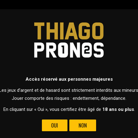
ERS
PRONOSTICS
DEVENIR MEMBRE
TENNIS
ATP - MASTERS 1000 - CINCINNATI
Accès réservé aux personnes majeures
13 AOÛT 2025 À 20H00
Les jeux d’argent et de hasard sont strictement interdits aux mineurs
Jouer comporte des risques : endettement, dépendance.
En cliquant sur « Oui », vous certifiez être âgé de
18 ans ou plus
.
OUI
NON
VS