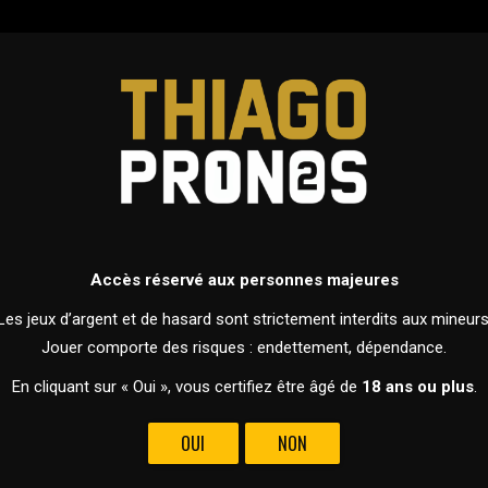
ERS
PRONOSTICS
DEVENIR MEMBRE
TENNIS
ATP 500 - LONDRES
Accès réservé aux personnes majeures
17 JUIN 2025 À 14H30
Les jeux d’argent et de hasard sont strictement interdits aux mineurs
Jouer comporte des risques : endettement, dépendance.
En cliquant sur « Oui », vous certifiez être âgé de
18 ans ou plus
.
OUI
NON
VS