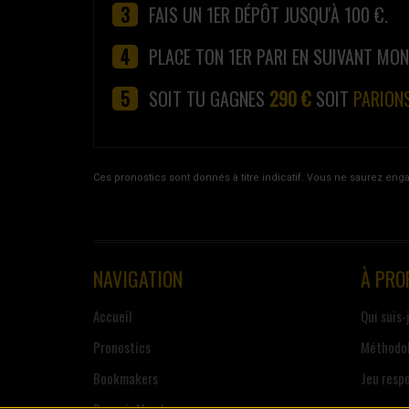
FAIS UN 1ER DÉPÔT JUSQU'À 100 €.
PLACE TON 1ER PARI EN SUIVANT MO
SOIT TU GAGNES
290 €
SOIT
PARION
Ces pronostics sont donnés à titre indicatif. Vous ne saurez eng
NAVIGATION
À PRO
Accueil
Qui suis-
Pronostics
Méthodol
Bookmakers
Jeu resp