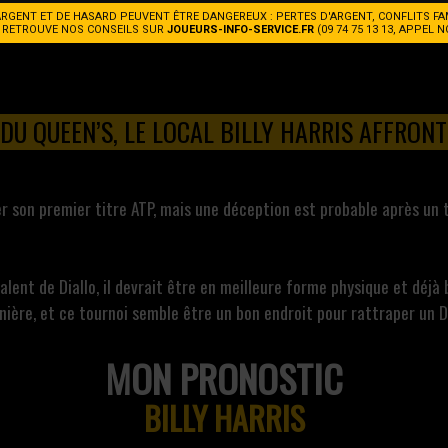
ARGENT ET DE HASARD PEUVENT ÊTRE DANGEREUX : PERTES D'ARGENT, CONFLITS FA
. RETROUVE NOS CONSEILS SUR
JOUEURS-INFO-SERVICE.FR
(09 74 75 13 13, APPEL 
DU QUEEN’S, LE LOCAL BILLY HARRIS AFFRONT
er son premier titre ATP, mais une déception est probable après un 
talent de Diallo, il devrait être en meilleure forme physique et déj
nière, et ce tournoi semble être un bon endroit pour rattraper un 
MON PRONOSTIC
BILLY HARRIS