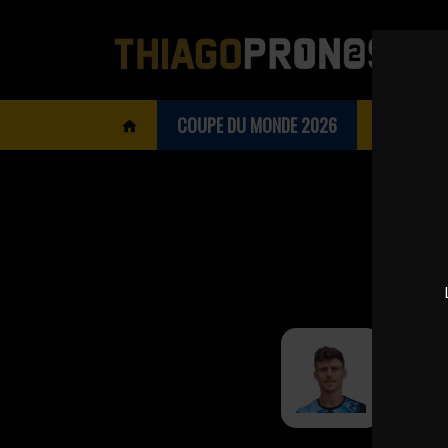
COUPE DU MONDE 2026
BOOKMAK