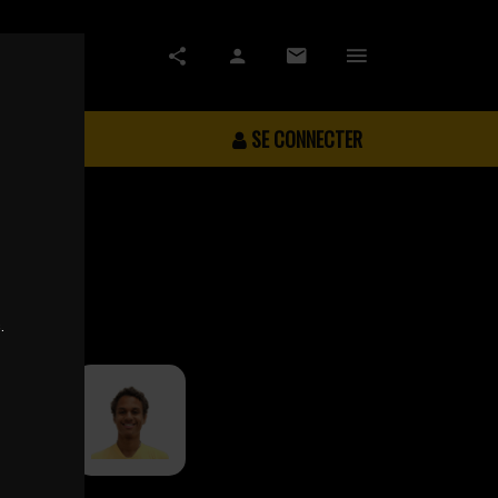
SE CONNECTER
.