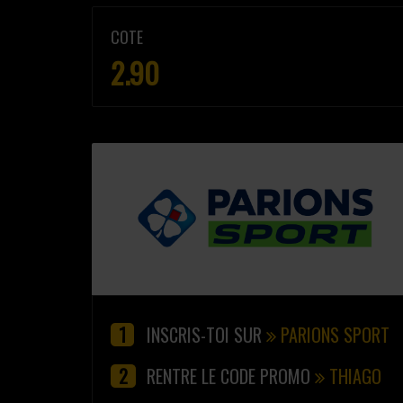
COTE
2.90
INSCRIS-TOI SUR
PARIONS SPORT
RENTRE LE CODE PROMO
THIAGO