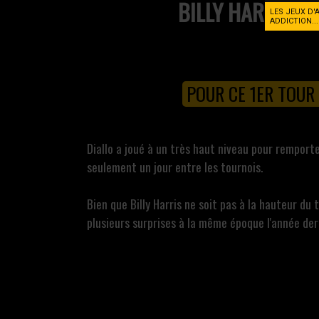
BILLY HARRIS
LES JEUX D'
ADDICTION..
POUR CE 1ER TOUR 
Diallo a joué à un très haut niveau pour remport
seulement un jour entre les tournois.
Bien que Billy Harris ne soit pas à la hauteur du 
plusieurs surprises à la même époque l'année der