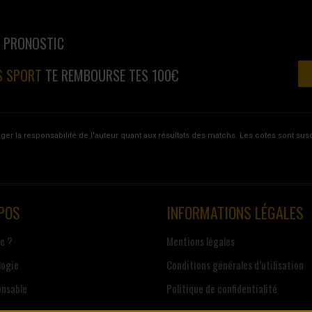
N PRONOSTIC
S SPORT
TE REMBOURSE TES 100€
ager la responsabilité de l'auteur quant aux résultats des matchs. Les cotes sont s
POS
INFORMATIONS LÉGALES
je ?
Mentions légales
ogie
Conditions générales d’utilisation
onsable
Politique de confidentialité