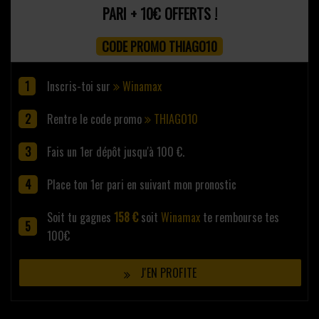
PARI + 10€ OFFERTS !
CODE PROMO THIAGO10
Inscris-toi sur
Winamax
Rentre le code promo
THIAGO10
Fais un 1er dépôt jusqu'à 100 €.
Place ton 1er pari en suivant mon pronostic
Soit tu gagnes
158 €
soit
Winamax
te rembourse tes
100€
J'EN PROFITE