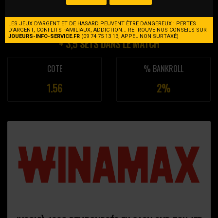
Analyse en cours de rédaction…
MON PRONOSTIC
LES JEUX D'ARGENT ET DE HASARD PEUVENT ÊTRE DANGEREUX : PERTES
D'ARGENT, CONFLITS FAMILIAUX, ADDICTION... RETROUVE NOS CONSEILS SUR
JOUEURS-INFO-SERVICE.FR
(09 74 75 13 13, APPEL NON SURTAXÉ)
+ 3,5 SETS DANS LE MATCH
COTE
% BANKROLL
1.56
2%