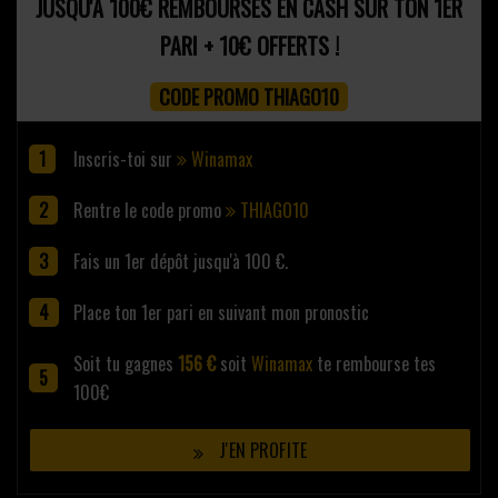
JUSQU'À 100€ REMBOURSÉS EN CASH SUR TON 1ER
PARI + 10€ OFFERTS !
CODE PROMO THIAGO10
Inscris-toi sur
Winamax
Rentre le code promo
THIAGO10
Fais un 1er dépôt jusqu'à 100 €.
Place ton 1er pari en suivant mon pronostic
Soit tu gagnes
156 €
soit
Winamax
te rembourse tes
100€
J'EN PROFITE