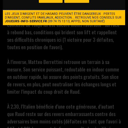
plaide pas en sa faveur. Avec seulement 7 victoires pour 6
défaites en tant que favori sur la tournée actuelle, le
LES JEUX D'ARGENT ET DE HASARD PEUVENT ÊTRE DANGEREUX : PERTES
Norvégien peine à imposer son tennis sur dur rapide. Le
D'ARGENT, CONFLITS FAMILIAUX, ADDICTION... RETROUVE NOS CONSEILS SUR
JOUEURS-INFO-SERVICE.FR
(09 74 75 13 13, APPEL NON SURTAXÉ)
contexte de Tokyo lui est encore moins favorable : surface
à rebond bas, conditions qui brident son lift et rappellent
ses difficultés chroniques ici (1 victoire pour 3 défaites,
toutes en position de favori).
À l’inverse, Matteo Berrettini retrouve un terrain à sa
mesure. Son service puissant, redoutable en indoor comme
en outdoor rapide, lui assure des points gratuits. Son slice
de revers, en plus, peut neutraliser les échanges longs et
limiter l’impact du coup droit de Ruud.
À 2.30, l’Italien bénéficie d’une cote généreuse, d’autant
que Ruud reste sur des revers embarrassants contre des
adversaires bien moins cotés (défaites en tant que favori à