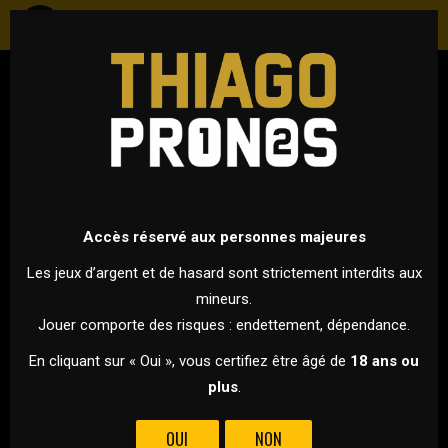
TENNIS
ATP 500 - TOKYO
26 SEPTEMBRE 2025 À 10H30
VS
Accès réservé aux personnes majeures
Les jeux d’argent et de hasard sont strictement interdits aux
mineurs.
CASPER RUUD
MATTEO BERRETTINI
Jouer comporte des risques : endettement, dépendance.
POUR CE 2ÈME TOUR DE L’ATP 500 DE TOKYO, MATTEO
En cliquant sur « Oui », vous certifiez être âgé de
18 ans ou
BERRETTINI AFFRONTE CASPER RUUD !
plus
.
Casper Ruud a beau être mieux classé, son bilan récent ne
OUI
NON