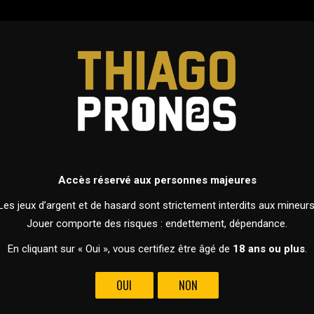
ERS
PRONOSTICS
DEVENIR MEMBRE
TENNIS
ATP 500 - LONDRES
Accès réservé aux personnes majeures
16 JUIN 2025 À 13H10
Les jeux d’argent et de hasard sont strictement interdits aux mineurs
Jouer comporte des risques : endettement, dépendance.
En cliquant sur « Oui », vous certifiez être âgé de
18 ans ou plus
.
OUI
NON
VS