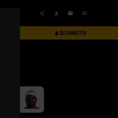
SE CONNECTER
.