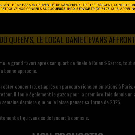
ARGENT ET DE HASARD PEUVENT ÊTRE DANGEREUX : PERTES D'ARGENT, CONFLITS FA
. RETROUVE NOS CONSEILS SUR
JOUEURS-INFO-SERVICE.FR
(09 74 75 13 13, APPEL 
DU QUEEN’S, LE LOCAL DANIEL EVANS AFFRONT
 le grand favori après son quart de finale à Roland-Garros, tout 
 la bonne approche.
de rester concentré, et après un parcours riche en émotions à Paris, o
etour. Il foule également le gazon pour la première fois depuis un 
a semaine dernière que ne le laisse penser sa forme de 2025.
ntement et qu'Evans se défendait à domicile.