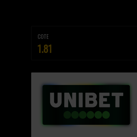
COTE
1.81