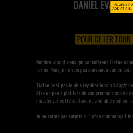
DANIEL EVANS
LES JEUX D'
ADDICTION..
POUR CE 1ER TOUR 
Nombreux sont ceux qui considèrent Tiafoe comme
forme. Mais je ne suis pas convaincu que ce soit
Tiafoe n'est pas le plus régulier lorsqu'il s'agit 
être un peu à plat lors de son premier match de r
matchs sur cette surface et a semblé meilleur l
Je ne serais pas surpris si Tiafoe commençait le