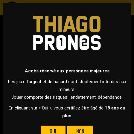
TENNIS
ATP 500 - HALLE
19 JUIN 2025 À 14H00
VS
Accès réservé aux personnes majeures
Les jeux d’argent et de hasard sont strictement interdits aux
mineurs.
FABIAN MAROZSAN
TOMAS MACHAC
Jouer comporte des risques : endettement, dépendance.
POUR CE 1/4 DE FINALE DE HALLE, FABIAN MAROSZAN AFFRONTE
En cliquant sur « Oui », vous certifiez être âgé de
18 ans ou
TOMAS MACHAC !
plus
.
Je n'aime pas ce que je vois de Machac ces derniers temps ;
OUI
NON