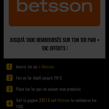
JUSQU'À 100€ REMBOURSÉS SUR TON 1ER PARI +
10€ OFFERTS !
Inscris-toi sur
Betsson
Fais un 1er dépôt jusqu'à 110 €.
Place ton 1er pari en suivant mon pronostic
Soit tu gagnes
232.1 €
soit
Betsson
te rembourse tes
110€