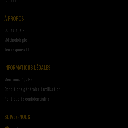
Contact
À PROPOS
Qui suis-je ?
Méthodologie
Jeu responsable
INFORMATIONS LÉGALES
Mentions légales
Conditions générales d’utilisation
Politique de confidentialité
SUIVEZ-NOUS