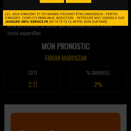
même sa récente victoire n'était pas convaincante. Cela
fait des mois qu'il n'a pas l'air en pleine forme, et il est
LES JEUX D'ARGENT ET DE HASARD PEUVENT ÊTRE DANGEREUX : PERTES
clairement en dessous de son niveau habituel. Avec une
D'ARGENT, CONFLITS FAMILIAUX, ADDICTION... RETROUVE NOS CONSEILS SUR
JOUEURS-INFO-SERVICE.FR
(09 74 75 13 13, APPEL NON SURTAXÉ)
mise plus élevée, je pense que Marozsan mérite d'être
tenté aujourd'hui.
MON PRONOSTIC
FABIAN MAROSZAN
COTE
% BANKROLL
2.11
2%