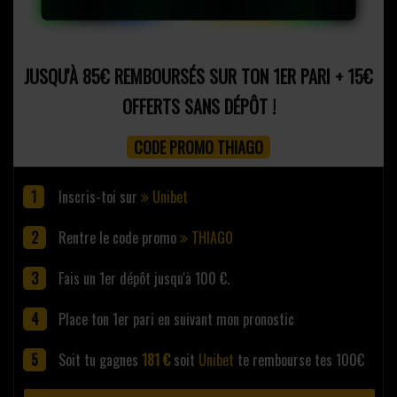
JUSQU'À 85€ REMBOURSÉS SUR TON 1ER PARI + 15€
OFFERTS SANS DÉPÔT !
CODE PROMO THIAGO
Inscris-toi sur
Unibet
Rentre le code promo
THIAGO
Fais un 1er dépôt jusqu'à 100 €.
Place ton 1er pari en suivant mon pronostic
Soit tu gagnes
181 €
soit
Unibet
te rembourse tes 100€