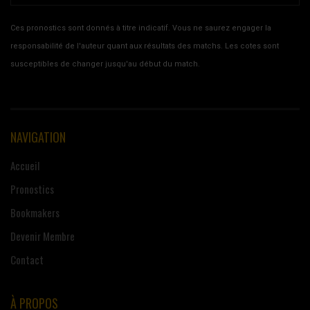
Ces pronostics sont donnés à titre indicatif. Vous ne saurez engager la
responsabilité de l'auteur quant aux résultats des matchs. Les cotes sont
susceptibles de changer jusqu'au début du match.
NAVIGATION
Accueil
Pronostics
Bookmakers
Devenir Membre
Contact
À PROPOS