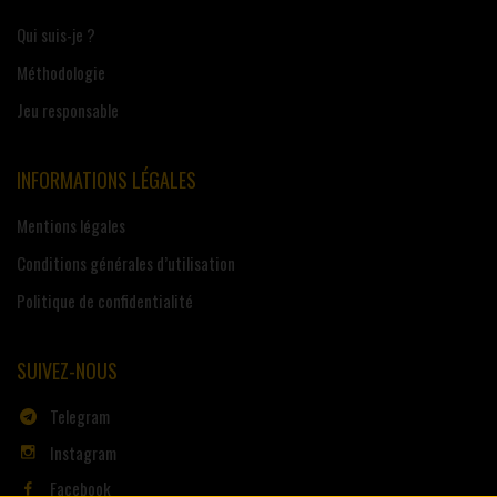
Qui suis-je ?
Méthodologie
Jeu responsable
INFORMATIONS LÉGALES
Mentions légales
Conditions générales d’utilisation
Politique de confidentialité
SUIVEZ-NOUS
Telegram
Instagram
Facebook