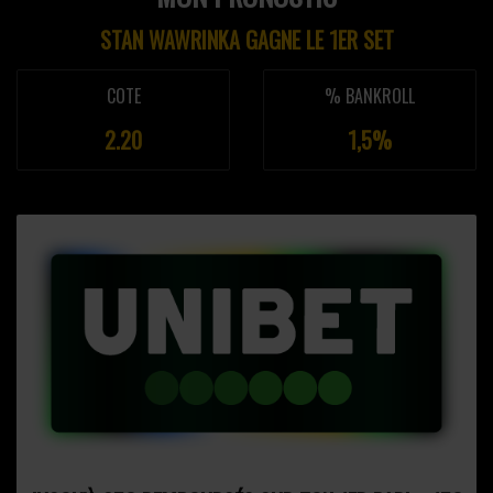
STAN WAWRINKA GAGNE LE 1ER SET
COTE
% BANKROLL
2.20
1,5%