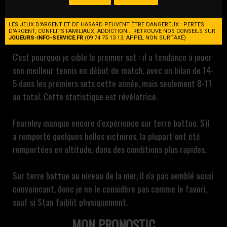
temps. À 40 ans, il peut encore rivaliser à ce niveau, mais
généralement seulement jusqu'à ce que son physique
LES JEUX D'ARGENT ET DE HASARD PEUVENT ÊTRE DANGEREUX : PERTES
commence à faiblir.
D'ARGENT, CONFLITS FAMILIAUX, ADDICTION... RETROUVE NOS CONSEILS SUR
JOUEURS-INFO-SERVICE.FR
(09 74 75 13 13, APPEL NON SURTAXÉ)
C'est pourquoi je cible le premier set : il a tendance à jouer
son meilleur tennis en début de match, avec un bilan de 14-
5 dans les premiers sets cette année, mais seulement 8-11
au total. Cette statistique est révélatrice.
Fearnley manque encore d'expérience sur terre battue. S'il
a remporté quelques belles victoires, la plupart ont été
remportées en altitude, dans des conditions plus rapides.
Sur terre battue au niveau de la mer, il n'a pas semblé aussi
convaincant, donc je ne le considère pas comme le favori,
sauf si Stan faiblit physiquement.
MON PRONOSTIC