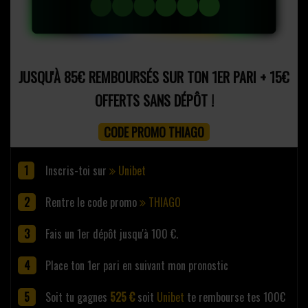
JUSQU'À 85€ REMBOURSÉS SUR TON 1ER PARI + 15€
OFFERTS SANS DÉPÔT !
CODE PROMO THIAGO
Inscris-toi sur
Unibet
Rentre le code promo
THIAGO
Fais un 1er dépôt jusqu'à 100 €.
Place ton 1er pari en suivant mon pronostic
Soit tu gagnes
525 €
soit
Unibet
te rembourse tes 100€