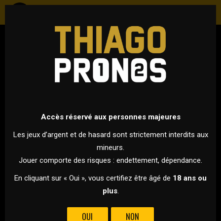
TENNIS
ATP - MASTERS 1000 - PARIS
31 OCTOBRE 2025 À 20H30
VS
Accès réservé aux personnes majeures
Les jeux d’argent et de hasard sont strictement interdits aux
mineurs.
JANNIK SINNER
BEN SHELTON
Jouer comporte des risques : endettement, dépendance.
EN 1/4 DE FINALE DU ROLEX PARIS MASTERS, BEN SHELTON
En cliquant sur « Oui », vous certifiez être âgé de
18 ans ou
AFFRONTE JANNIK SINNER !
plus
.
Ce match ressemble vraiment à la meilleure occasion pour
OUI
NON