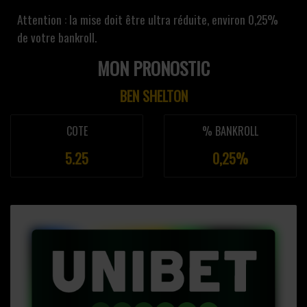
Attention : la mise doit être ultra réduite, environ 0,25%
de votre bankroll.
MON PRONOSTIC
BEN SHELTON
COTE
% BANKROLL
5.25
0,25%