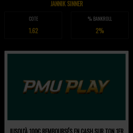
JANNIK SINNER
COTE
% BANKROLL
1.62
2%
JUSQU'À 100€ REMBOURSÉS EN CASH SUR TON 1ER