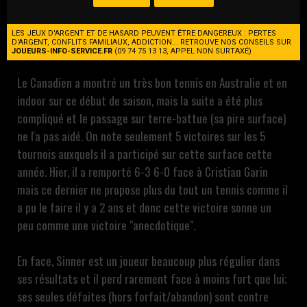
Duel de la Next-Gen pour cette rencontre. Deux joueurs qui
ont déjà montré de belles choses pour leur jeune âge, mais
LES JEUX D'ARGENT ET DE HASARD PEUVENT ÊTRE DANGEREUX : PERTES
D'ARGENT, CONFLITS FAMILIAUX, ADDICTION... RETROUVE NOS CONSEILS SUR
Sinner semble quand même le plus constant et régulier.
JOUEURS-INFO-SERVICE.FR
(09 74 75 13 13, APPEL NON SURTAXÉ)
Le Canadien a montré un très bon tennis en Australie et en
indoor sur ce début de saison, mais la suite a été plus
compliqué et le passage sur terre-battue (sa pire surface)
ne l'a pas aidé. On note seulement 5 victoires sur les 5
tournois auxquels il a participé sur cette surface cette
année. Hier, il a remporté 6-3 6-0 face à Cristian Garin
mais ce dernier ne propose plus du tout un tennis comme il
a pu le faire il y a 2 ans et donc cette victoire sonne un
peu comme une victoire "anecdotique".
En face, Sinner est un joueur beaucoup plus régulier dans
ses résultats et il perd rarement face à moins fort que lui;
ses seules défaites (hors forfait/abandon) sont contre