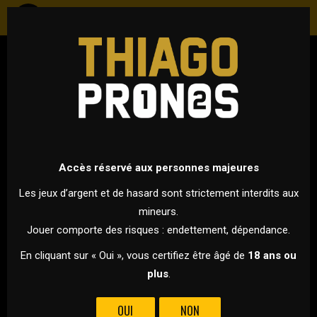
TENNIS
ATP - MASTERS 1000 - MADRID
5 MAI 2022 À 17H30
VS
Accès réservé aux personnes majeures
Les jeux d’argent et de hasard sont strictement interdits aux
mineurs.
JANNIK SINNER
FELIX AUGER-
Jouer comporte des risques : endettement, dépendance.
ALIASSIME
En cliquant sur « Oui », vous certifiez être âgé de
18 ans ou
plus
.
JANNIK SINNER AFFRONTE LE CANADIEN FÉLIX AUGER
ALIASSIME.
OUI
NON