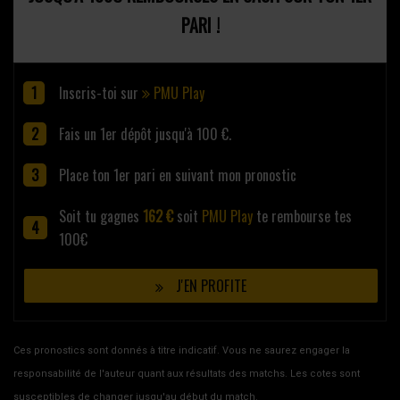
PARI !
Inscris-toi sur
PMU Play
Fais un 1er dépôt jusqu'à 100 €.
Place ton 1er pari en suivant mon pronostic
Soit tu gagnes
162 €
soit
PMU Play
te rembourse tes
100€
J'EN PROFITE
Ces pronostics sont donnés à titre indicatif. Vous ne saurez engager la
responsabilité de l'auteur quant aux résultats des matchs. Les cotes sont
susceptibles de changer jusqu'au début du match.