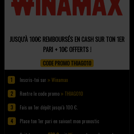
JUSQU'À 100€ REMBOURSÉS EN CASH SUR TON 1ER
PARI + 10€ OFFERTS !
CODE PROMO THIAGO10
Inscris-toi sur
Winamax
Rentre le code promo
THIAGO10
Fais un 1er dépôt jusqu'à 100 €.
Place ton 1er pari en suivant mon pronostic