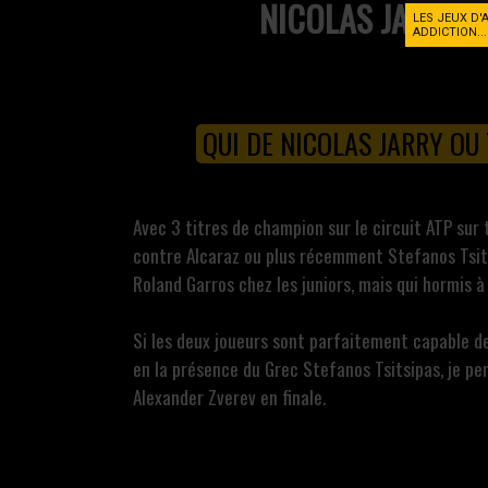
NICOLAS JARRY
LES JEUX D'
ADDICTION..
QUI DE NICOLAS JARRY OU
Avec 3 titres de champion sur le circuit ATP sur
contre Alcaraz ou plus récemment Stefanos Tsitis
Roland Garros chez les juniors, mais qui hormis 
Si les deux joueurs sont parfaitement capable de
en la présence du Grec Stefanos Tsitsipas, je pen
Alexander Zverev en finale.