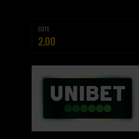
COTE
2.00