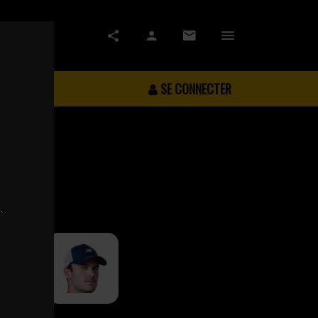
SE CONNECTER
.