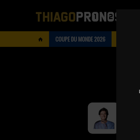
COUPE DU MONDE 2026
BOOKMAK