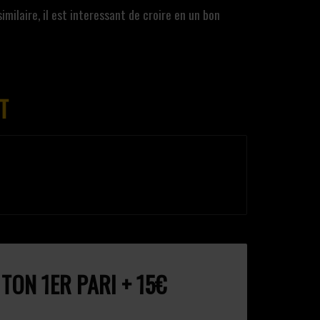
imilaire, il est interessant de croire en un bon
T
ON 1ER PARI + 15€