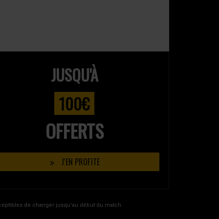
JUSQU'À
100€
OFFERTS
J'EN PROFITE
usceptibles de changer jusqu'au début du match.