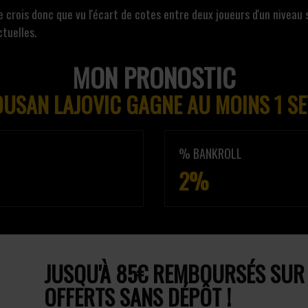
 crois donc que vu l'écart de cotes entre deux joueurs d'un niveau s
tuelles.
MON PRONOSTIC
DUSAN LAJOVIC GAGNE AU MOINS 1 SE
% BANKROLL
2%
JUSQU'À 85€ REMBOURSÉS SUR T
OFFERTS SANS DÉPÔT !