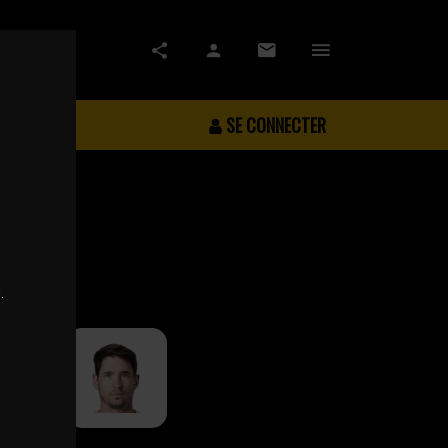
SE CONNECTER
.