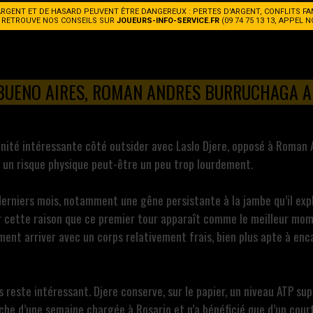
CHAGA
ARGENT ET DE HASARD PEUVENT ÊTRE DANGEREUX : PERTES D'ARGENT, CONFLITS FA
. RETROUVE NOS CONSEILS SUR
JOUEURS-INFO-SERVICE.FR
(09 74 75 13 13, APPEL 
 BUENO AIRES, ROMAN ANDRES BURRUCHAGA AF
unité intéressante côté outsider avec Laslo Djere, opposé à Roman 
 un risque physique peut-être un peu trop lourdement.
 derniers mois, notamment une gêne persistante à la jambe qu’il ex
cette raison que ce premier tour apparaît comme le meilleur momen
ent arriver avec un corps relativement frais, bien plus apte à encai
s reste intéressant. Djere conserve, sur le papier, un niveau ATP s
nche d’une semaine chargée à Rosario et n’a bénéficié que d’un cour