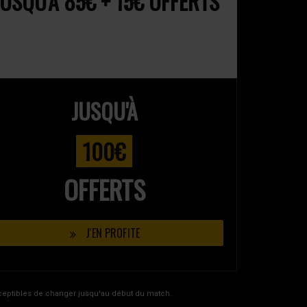
USQU'À 85€ + 15€ OFFERTS
JUSQU'À
100€
OFFERTS
J'EN PROFITE
usceptibles de changer jusqu'au début du match.