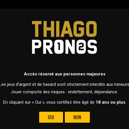
ERS
PRONOSTICS
DEVENIR MEMBRE
TENNIS
ATP 250 - BUENOS AIRES
Accès réservé aux personnes majeures
10 FÉVRIER 2026 À 19H35
Les jeux d’argent et de hasard sont strictement interdits aux mineurs
Jouer comporte des risques : endettement, dépendance.
En cliquant sur « Oui », vous certifiez être âgé de
18 ans ou plus
.
OUI
NON
VS