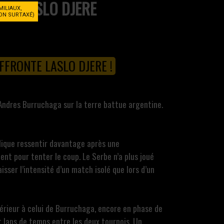
LASLO DJERE
MILIAUX,
NON SURTAXÉ)
FRONTE LASLO DJERE !
Andres Burruchaga sur la terre battue argentine.
plique ressentir davantage après une
t pour tenter le coup. Le Serbe n’a plus joué
sser l’intensité d’un match isolé que lors d’un
upérieur à celui de Burruchaga, encore en phase de
t laps de temps entre les deux tournois. Un