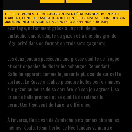
Roman Safiullin débute son Wimbledon avec une belle
opportunité de rejoindre le deuxième tour. Face à Botic van
LES JEUX D'ARGENT ET DE HASARD PEUVENT ÊTRE DANGEREUX : PERTES
D'ARGENT, CONFLITS FAMILIAUX, ADDICTION... RETROUVE NOS CONSEILS SUR
de Zandschulp, le Russe semble disposer d’un léger
JOUEURS-INFO-SERVICE.FR
(09 74 75 13 13, APPEL NON SURTAXÉ)
avantage, notamment grâce à un profil de jeu
particulièrement adapté au gazon et à une plus grande
régularité dans ce format en trois sets gagnants.
Les deux joueurs possèdent une grosse qualité de frappe
et sont capables de dicter les échanges. Cependant,
Safiullin apparaît comme le joueur le plus solide sur cette
surface. Le Russe a réalisé plusieurs belles performances
sur gazon au cours de sa carrière, où son jeu agressif, sa
prise de balle précoce et sa qualité de relance lui
permettent souvent de faire la différence.
À l’inverse, Botic van de Zandschulp n’a jamais obtenu les
mêmes résultats sur herbe. Le Néerlandais se montre