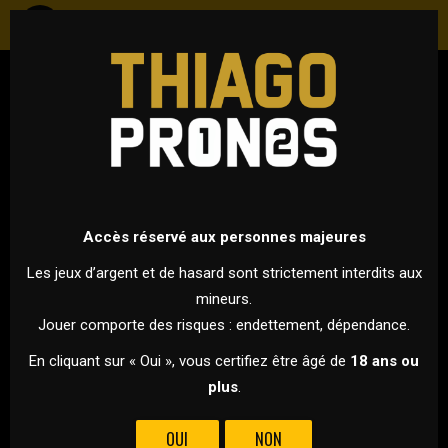
TENNIS
ATP - GRAND CHELEM - WIMBLEDON 2026
1 JUILLET 2026 À 13H30
VS
Accès réservé aux personnes majeures
Les jeux d’argent et de hasard sont strictement interdits aux
mineurs.
ROMAN SAFIULLIN
BOTIC VAN DE
Jouer comporte des risques : endettement, dépendance.
ZANDSCHULP
En cliquant sur « Oui », vous certifiez être âgé de
18 ans ou
plus
.
POUR CE 2ÈME TOUR DE WIMBLEDON, ROMAN SAFIULLIN
AFFRONTE BOTIC VAN DE ZANDSCHULP !
OUI
NON