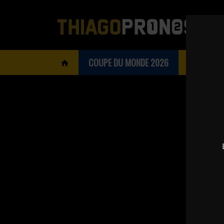
COUPE DU MONDE 2026
BOOKMAK
COP