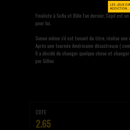
LES JEUX D'
ADDICTION..
Finaliste à Sofia et Bâle l'an dernier, Copil est 
pour lui.
Simon même s'il est tenant du titre, réalise une
Après une tournée Américaine désastreuse ( comme
Il a décidé de changer quelque chose et changer
par Gillou
COTE
2.65