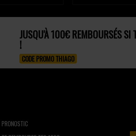
JUSQU'À 100€ REMBOURSÉS SI 
!
CODE PROMO THIAGO
N PRONOSTIC