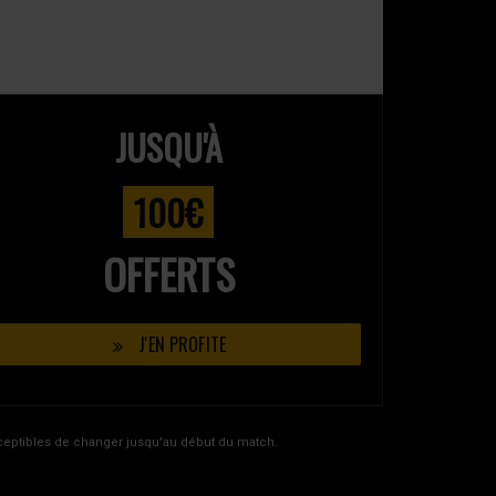
JUSQU'À
100€
OFFERTS
J'EN PROFITE
usceptibles de changer jusqu'au début du match.