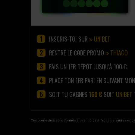
INSCRIS-TOI SUR
UNIBET
RENTRE LE CODE PROMO
THIAGO
FAIS UN 1ER DÉPÔT JUSQU'À 100 €.
PLACE TON 1ER PARI EN SUIVANT MO
SOIT TU GAGNES
160 €
SOIT
UNIBET
Ces pronostics sont donnés à titre indicatif. Vous ne saurez eng