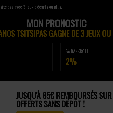
itsipas avec 3 jeux d’écarts ou plus.
MON PRONOSTIC
ANOS TSITSIPAS GAGNE DE 3 JEUX OU
% BANKROLL
2%
JUSQU'À 85€ REMBOURSÉS SUR T
OFFERTS SANS DÉPÔT !