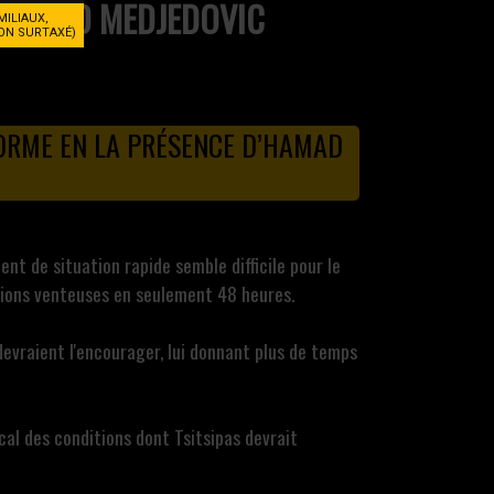
HAMAD MEDJEDOVIC
MILIAUX,
NON SURTAXÉ)
FORME EN LA PRÉSENCE D’HAMAD
nt de situation rapide semble difficile pour le
itions venteuses en seulement 48 heures.
 devraient l'encourager, lui donnant plus de temps
cal des conditions dont Tsitsipas devrait