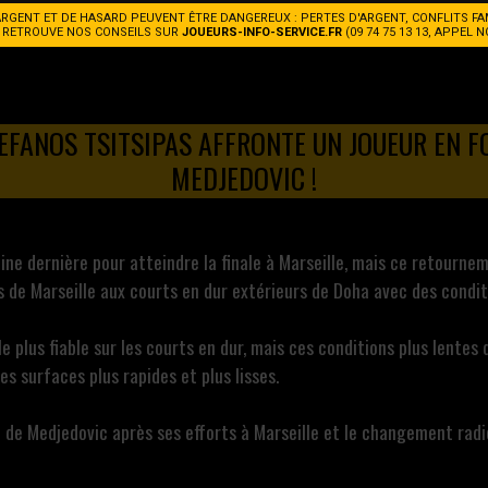
S
ARGENT ET DE HASARD PEUVENT ÊTRE DANGEREUX : PERTES D'ARGENT, CONFLITS FA
. RETROUVE NOS CONSEILS SUR
JOUEURS-INFO-SERVICE.FR
(09 74 75 13 13, APPEL 
TEFANOS TSITSIPAS AFFRONTE UN JOUEUR EN 
MEDJEDOVIC !
e dernière pour atteindre la finale à Marseille, mais ce retourneme
rs de Marseille aux courts en dur extérieurs de Doha avec des cond
le plus fiable sur les courts en dur, mais ces conditions plus lentes
s surfaces plus rapides et plus lisses.
t de Medjedovic après ses efforts à Marseille et le changement radi