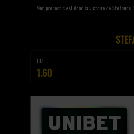
Mon pronostic est donc la victoire de Stefanos Ts
STEF
COTE
1.60