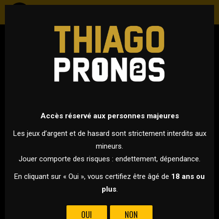
TENNIS
ATP - MASTERS 1000 - CINCINNATI
11 AOÛT 2025 À 23H30
VS
Accès réservé aux personnes majeures
Les jeux d’argent et de hasard sont strictement interdits aux
mineurs.
TERENCE ATMANE
JOAO FONSECA
Jouer comporte des risques : endettement, dépendance.
POUR CE 1/16E DE FINALE DE FINALE DU MASTERS 1000 DE
En cliquant sur « Oui », vous certifiez être âgé de
18 ans ou
CINCINNATI, TERANCE ATMANE AFFRONTE JOÂO FONSECA !
plus
.
Fonseca est un joueur prometteur et probablement futur
OUI
NON