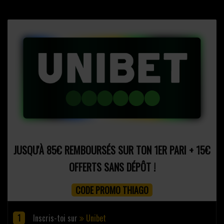
JUSQU'À 85€ REMBOURSÉS SUR TON 1ER PARI + 15€
OFFERTS SANS DÉPÔT !
CODE PROMO THIAGO
Inscris-toi sur
Unibet