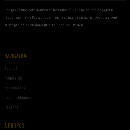
Ces pronostics sont donnés à titre indicatif. Vous ne saurez engager la
responsabilité de l'auteur quant aux résultats des matchs. Les cotes sont
susceptibles de changer jusqu'au début du match.
NAVIGATION
Accueil
Pronostics
Bookmakers
Devenir Membre
Contact
À PROPOS