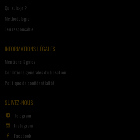
Qui suis-je ?
Méthodologie
Jeu responsable
INFORMATIONS LÉGALES
Mentions légales
Conditions générales d’utilisation
Politique de confidentialité
SUIVEZ-NOUS
Telegram
Instagram
Facebook