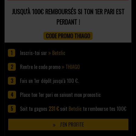
JUSQU'À 100€ REMBOURSÉS SI TON 1ER PARI EST
PERDANT !
CODE PROMO THIAGO
Inscris-toi sur
Betclic
Rentre le code promo
THIAGO
Fais un 1er dépôt jusqu'à 100 €.
Place ton 1er pari en suivant mon pronostic
Soit tu gagnes
231 €
soit
Betclic
te rembourse tes 100€
J'EN PROFITE