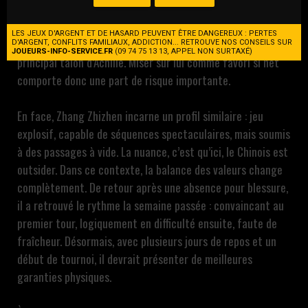
entrée en lice à Pékin traduit surtout un excès
d’enthousiasme. Son tennis agressif peut faire très mal
LES JEUX D'ARGENT ET DE HASARD PEUVENT ÊTRE DANGEREUX : PERTES
lorsqu’il est en réussite, mais l’inconstance demeure son
D'ARGENT, CONFLITS FAMILIAUX, ADDICTION... RETROUVE NOS CONSEILS SUR
JOUEURS-INFO-SERVICE.FR
(09 74 75 13 13, APPEL NON SURTAXÉ)
principal talon d’Achille. Miser sur lui comme favori si net
comporte donc une part de risque importante.
En face, Zhang Zhizhen incarne un profil similaire : jeu
explosif, capable de séquences spectaculaires, mais soumis
à des passages à vide. La nuance, c’est qu’ici, le Chinois est
outsider. Dans ce contexte, la balance des valeurs change
complètement. De retour après une absence pour blessure,
il a retrouvé le rythme la semaine passée : convaincant au
premier tour, logiquement en difficulté ensuite, faute de
fraîcheur. Désormais, avec plusieurs jours de repos et un
début de tournoi, il devrait présenter de meilleures
garanties physiques.