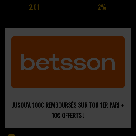
2.01
2%
JUSQU'À 100€ REMBOURSÉS SUR TON 1ER PARI +
10€ OFFERTS !