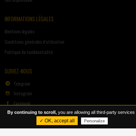
INFORMATIONS LÉGALES
Mentions légales
Conditions générales d’utilisation
Politique de confidentialité
SUIVEZ-NOUS
Telegram
Instagram
Facebook
By continuing to scroll,
you are allowing all third-party services
Twitter
✓ OK, accept all
Personalize
TikTok