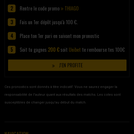
Rentre le code promo
THIAGO
Fais un 1er dépôt jusqu'à 100 €.
Place ton 1er pari en suivant mon pronostic
Soit tu gagnes
200 €
soit
Unibet
te rembourse tes 100€
J'EN PROFITE
Ces pronostics sont donnés à titre indicatif. Vous ne saurez engager la
responsabilité de l'auteur quant aux résultats des matchs. Les cotes sont
susceptibles de changer jusqu'au début du match.
NAVIGATION