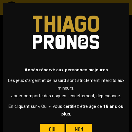
TENNIS
ATP - MASTERS 1000 - INDIAN WELLS
15 MARS 2025 À 22H00
VAINQUEUR INDIAN WELLS 2025
CARLOS ALCARAZ EN ROUTE POUR LE TRIPLÉ À INDIAN WELLS !
Accès réservé aux personnes majeures
Actuellement qualifié pour les 1/8e de finale, Carlos Alcaraz
Les jeux d’argent et de hasard sont strictement interdits aux
double tenant du titre ici à Indian Wells était le
mineurs.
grandissime favori en l’absence Jannik Sinner pour
Jouer comporte des risques : endettement, dépendance.
remporter à nouveau le titre et égaler Djokovic et Federer
En cliquant sur « Oui », vous certifiez être âgé de
18 ans ou
avec 3 titres consécutifs.
plus
.
Favori il l’est encore plus avec ses courts lents d’Indian
OUI
NON