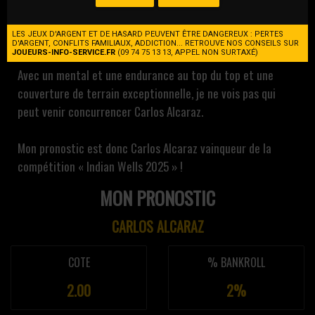
Wells qui brident les gros serveurs et les joueurs agressifs
qui ont beaucoup plus de difficultés pour avoir des points
rapides et gratuits.
LES JEUX D'ARGENT ET DE HASARD PEUVENT ÊTRE DANGEREUX : PERTES
D'ARGENT, CONFLITS FAMILIAUX, ADDICTION... RETROUVE NOS CONSEILS SUR
JOUEURS-INFO-SERVICE.FR
(09 74 75 13 13, APPEL NON SURTAXÉ)
Avec un mental et une endurance au top du top et une
couverture de terrain exceptionnelle, je ne vois pas qui
peut venir concurrencer Carlos Alcaraz.
Mon pronostic est donc Carlos Alcaraz vainqueur de la
compétition « Indian Wells 2025 » !
MON PRONOSTIC
CARLOS ALCARAZ
COTE
% BANKROLL
2.00
2%