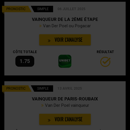
PRONOSTIC
SIMPLE
06 JUILLET 2025
VAINQUEUR DE LA 2ÈME ÉTAPE
Van Der Poel ou Pogacar
VOIR L'ANALYSE
CÔTE TOTALE
RÉSULTAT
1.75
PRONOSTIC
SIMPLE
13 AVRIL 2025
VAINQUEUR DE PARIS-ROUBAIX
Van Der Poel vainqueur
VOIR L'ANALYSE