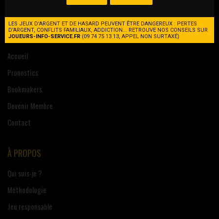
LES JEUX D'ARGENT ET DE HASARD PEUVENT ÊTRE DANGEREUX : PERTES
D'ARGENT, CONFLITS FAMILIAUX, ADDICTION... RETROUVE NOS CONSEILS SUR
NAVIGATION
JOUEURS-INFO-SERVICE.FR
(09 74 75 13 13, APPEL NON SURTAXÉ)
Accueil
Pronostics
Bookmakers
Devenir Membre
Contact
À PROPOS
Qui suis-je ?
Méthodologie
Jeu responsable