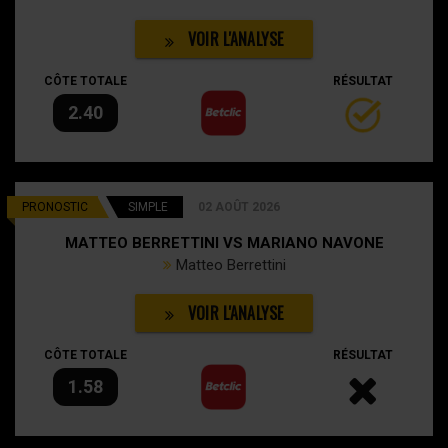
VOIR L'ANALYSE
CÔTE TOTALE
RÉSULTAT
2.40
PRONOSTIC
SIMPLE
02 AOÛT 2026
MATTEO BERRETTINI VS MARIANO NAVONE
Matteo Berrettini
VOIR L'ANALYSE
CÔTE TOTALE
RÉSULTAT
1.58