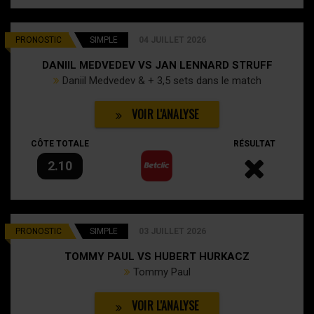
PRONOSTIC
SIMPLE
04 JUILLET 2026
DANIIL MEDVEDEV VS JAN LENNARD STRUFF
Daniil Medvedev & + 3,5 sets dans le match
VOIR L'ANALYSE
CÔTE TOTALE
RÉSULTAT
2.10
PRONOSTIC
SIMPLE
03 JUILLET 2026
TOMMY PAUL VS HUBERT HURKACZ
Tommy Paul
VOIR L'ANALYSE