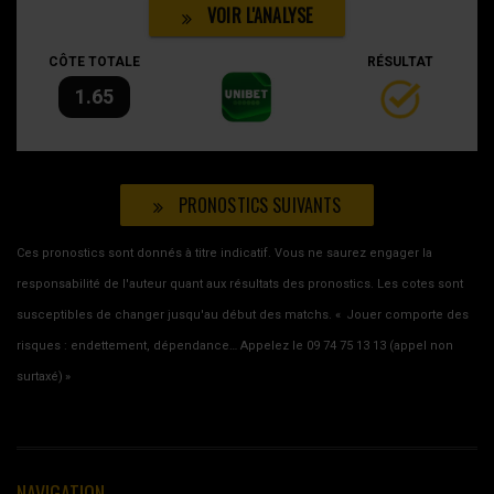
VOIR L'ANALYSE
CÔTE TOTALE
RÉSULTAT
1.65
PRONOSTICS SUIVANTS
Ces pronostics sont donnés à titre indicatif. Vous ne saurez engager la
responsabilité de l'auteur quant aux résultats des pronostics. Les cotes sont
susceptibles de changer jusqu'au début des matchs. « Jouer comporte des
risques : endettement, dépendance… Appelez le 09 74 75 13 13 (appel non
surtaxé) »
NAVIGATION