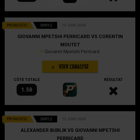
PRONOSTIC
SIMPLE
15 JUIN 2026
GIOVANNI MPETSHI PERRICARD VS CORENTIN
MOUTET
Giovanni Mpetshi Perricard
VOIR L'ANALYSE
CÔTE TOTALE
RÉSULTAT
1.58
PRONOSTIC
SIMPLE
12 JUIN 2026
ALEXANDER BUBLIK VS GIOVANNI MPETSHI
PERRICARD